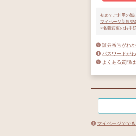
初めてご利用の際
マイページ新規登
※名義変更のお手
証券番号がわか
パスワードがわ
よくある質問は
マイページででき