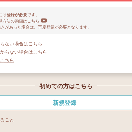
には
登録が必要
です。
録方法の動画はこちら
続きがあった場合は、再度登録が必要となります。
らない場合はこちら
からない場合はこちら
こちら
初めての方はこちら
新規登録
ること